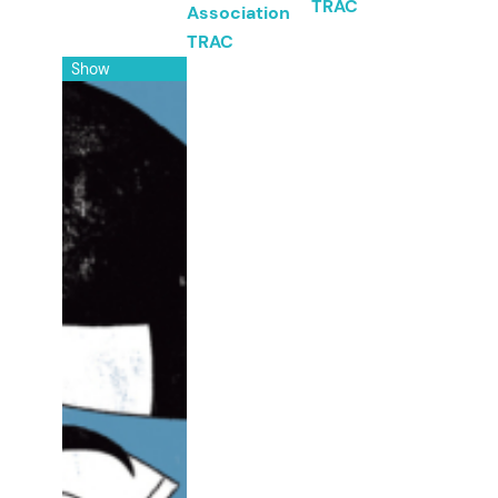
TRAC
Association
Relais Culturel – Théâtre de
TRAC
Haguenau
Show
Salle de spectacles Europe
Scènes et Territoires
Scènes Vosges
Théâtre Louis-Jouvet
Transversales
by date
Next
september
october
november
december
january