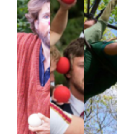
Leaving residence
Partner event
professional meeting
residence
Show
Training
by organizer
13e Sens
APACA – Graine de cirque
Art'Rhena
Arts Vivants 52
Association TRAC
CCAM / Scène Nationale de
Vandœuvre