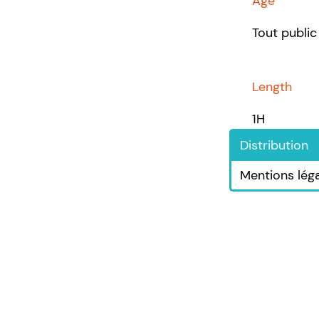
Age
Tout public
Length
1H
Distribution
Mentions lég