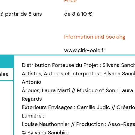
Price
 à partir de 8 ans
de 8 à 10 €
Information and booking
www.cirk-eole.fr
Distribution Porteuse du Projet : Silvana Sanch
Artistes, Auteurs et Interpretes : Silvana Sanch
ales
Antonio
Árbues, Laura Marti // Musique et Son : Laura 
Regards
Exterieurs Envisages : Camille Judic // Créati
Lumière :
Louise Nauthonnier // Production : Asso-Raga
© Sylvana Sanchiro