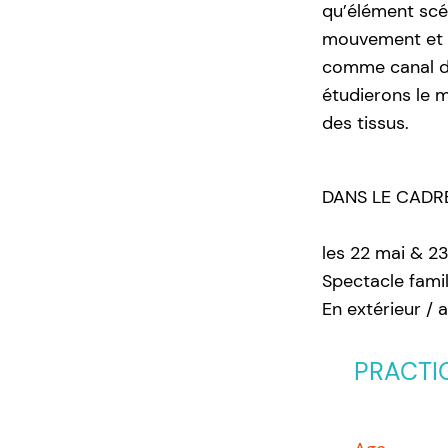
qu’élément scén
mouvement et pr
comme canal de
étudierons le 
des tissus.
DANS LE CADRE
les 22 mai & 2
Spectacle famil
En extérieur / 
PRACTI