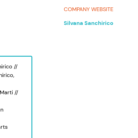
COMPANY WEBSITE
Silvana Sanchirico
irico //
irico,
Marti //
on
rts