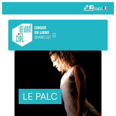
Skip
login
to
content
LE PALC