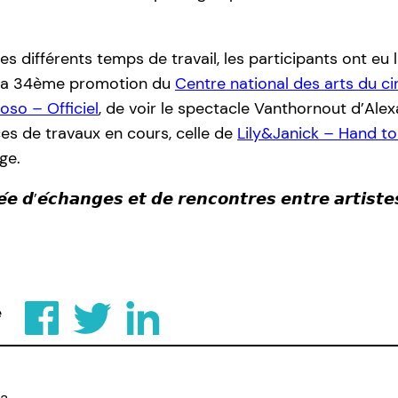
 différents temps de travail, les participants ont eu la
e la 34ème promotion du
Centre national des arts du c
so – Officiel
, de voir le spectacle Vanthornout d’Al
ces de travaux en cours, celle de
Lily&Janick – Hand t
ge.
́𝙚 𝙙’𝙚́𝙘𝙝𝙖𝙣𝙜𝙚𝙨 𝙚𝙩 𝙙𝙚 𝙧𝙚𝙣𝙘𝙤𝙣𝙩𝙧𝙚𝙨 𝙚𝙣𝙩𝙧𝙚 𝙖𝙧𝙩𝙞𝙨𝙩𝙚
e