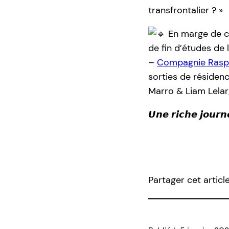
transfrontalier ? »
En marge de ces
de fin d’études d
–
Compagnie Raspo
sorties de résiden
Marro & Liam Lelar
𝙐𝙣𝙚 𝙧𝙞𝙘𝙝𝙚 𝙟𝙤𝙪𝙧𝙣
Partager cet articl