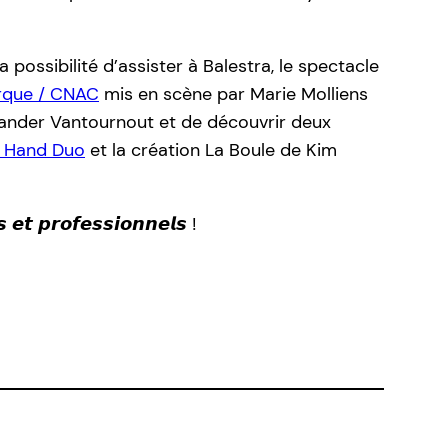
 possibilité d’assister à Balestra, le spectacle
irque / CNAC
mis en scène par Marie Molliens
exander Vantournout et de découvrir deux
o Hand Duo
et la création La Boule de Kim
 𝙚𝙩 𝙥𝙧𝙤𝙛𝙚𝙨𝙨𝙞𝙤𝙣𝙣𝙚𝙡𝙨 !