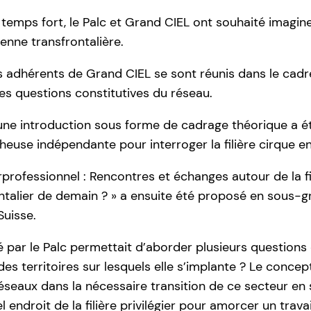
s temps fort, le Palc et Grand CIEL ont souhaité imag
sienne transfrontalière.
s adhérents de Grand CIEL se sont réunis dans le cadre
es questions constitutives du réseau.
une introduction sous forme de cadrage théorique a é
euse indépendante pour interroger la filière cirque e
erprofessionnel : Rencontres et échanges autour de la 
ontalier de demain ? » a ensuite été proposé en sous-
Suisse.
é par le Palc permettait d’aborder plusieurs questions
 des territoires sur lesquels elle s’implante ? Le concept
éseaux dans la nécessaire transition de ce secteur en 
l endroit de la filière privilégier pour amorcer un tra