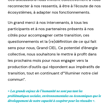
reconnecter à nos ressentis, à être à l’écoute de nos
écosystèmes, à adapter nos fonctionnements.
Un grand merci à nos intervenants, à tous les
participants et à nos partenaires présents à nos
côtés pour accompagner cette transition, ces
questionnements et la (re)définition de ce qui fait
sens pour nous, Grand CIEL. Ce potentiel d’énergie
collective, nous souhaitons le mettre à profit dans
les prochains mois pour nous engager vers la
production d’outils qui répondent aux impératifs de
transition, tout en continuant d’“illuminer notre ciel
commun”.
« 𝑳𝒆𝒔 𝒈𝒓𝒂𝒏𝒅𝒔 𝒆𝒏𝒋𝒆𝒖𝒙 𝒅𝒆 𝒍’𝒉𝒖𝒎𝒂𝒏𝒊𝒕𝒆́ 𝒏𝒆 𝒔𝒐𝒏𝒕 𝒑𝒂𝒔 𝒕𝒂𝒏𝒕 𝒍𝒆𝒔
𝒑𝒓𝒐𝒃𝒍𝒆́𝒎𝒂𝒕𝒊𝒒𝒖𝒆𝒔 𝒔𝒐𝒄𝒊𝒂𝒍𝒆𝒔, 𝒆𝒏𝒗𝒊𝒓𝒐𝒏𝒏𝒆𝒎𝒆𝒏𝒕𝒂𝒍𝒆𝒔 𝒐𝒖 𝒆́𝒄𝒐𝒏𝒐𝒎𝒊𝒒𝒖𝒆𝒔 𝒒𝒖𝒆 𝒍𝒆
𝒅𝒆́𝒗𝒆𝒍𝒐𝒑𝒑𝒆𝒎𝒆𝒏𝒕 𝒅𝒆 𝒏𝒐𝒕𝒓𝒆 𝒄𝒂𝒑𝒂𝒄𝒊𝒕𝒆́ 𝒂̀ 𝒄𝒐𝒐𝒑𝒆́𝒓𝒆𝒓 𝒑𝒐𝒖𝒓 𝒍𝒆𝒔 𝒓𝒆́𝒔𝒐𝒖𝒅𝒓𝒆 ».