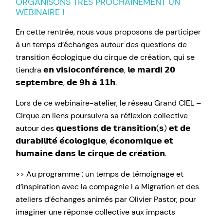
ORGANISONS TRÈS PROCHAINEMENT UN
WEBINAIRE !
En cette rentrée, nous vous proposons de participer
à un temps d’échanges autour des questions de
transition écologique du cirque de création, qui se
tiendra 𝗲𝗻 𝘃𝗶𝘀𝗶𝗼𝗰𝗼𝗻𝗳𝗲́𝗿𝗲𝗻𝗰𝗲, 𝗹𝗲 𝗺𝗮𝗿𝗱𝗶 𝟮𝟬
𝘀𝗲𝗽𝘁𝗲𝗺𝗯𝗿𝗲, 𝗱𝗲 𝟵𝗵 𝗮̀ 𝟭𝟭𝗵.
Lors de ce webinaire-atelier, le réseau Grand CIEL –
Cirque en liens poursuivra sa réflexion collective
autour des 𝗾𝘂𝗲𝘀𝘁𝗶𝗼𝗻𝘀 𝗱𝗲 𝘁𝗿𝗮𝗻𝘀𝗶𝘁𝗶𝗼𝗻(𝘀) 𝗲𝘁 𝗱𝗲
𝗱𝘂𝗿𝗮𝗯𝗶𝗹𝗶𝘁𝗲́ 𝗲́𝗰𝗼𝗹𝗼𝗴𝗶𝗾𝘂𝗲, 𝗲́𝗰𝗼𝗻𝗼𝗺𝗶𝗾𝘂𝗲 𝗲𝘁
𝗵𝘂𝗺𝗮𝗶𝗻𝗲 𝗱𝗮𝗻𝘀 𝗹𝗲 𝗰𝗶𝗿𝗾𝘂𝗲 𝗱𝗲 𝗰𝗿𝗲́𝗮𝘁𝗶𝗼𝗻.
>> Au programme : un temps de témoignage et
d’inspiration avec la compagnie La Migration et des
ateliers d’échanges animés par Olivier Pastor, pour
imaginer une réponse collective aux impacts